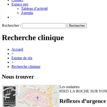
Espace pro
Tableau d’activité
Agenda
Rechercher :
Recherche clinique
Accueil
>
Equipe de réa
>
Recherche clinique
Nous trouver
Les oudairies
85925 LA ROCHE SUR YO
Réflexes d’urgence