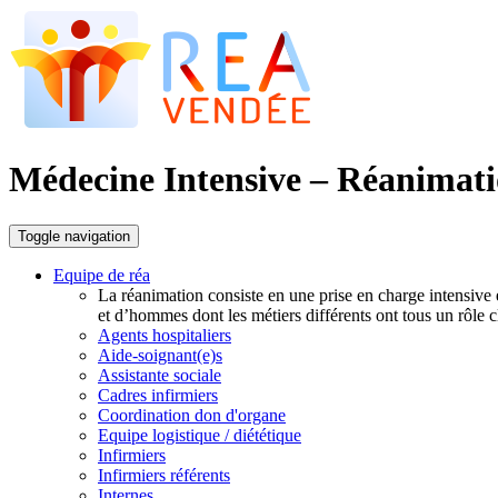
Médecine Intensive – Réanimat
Toggle navigation
Equipe de réa
La réanimation consiste en une prise en charge intensive e
et d’hommes dont les métiers différents ont tous un rôle c
Agents hospitaliers
Aide-soignant(e)s
Assistante sociale
Cadres infirmiers
Coordination don d'organe
Equipe logistique / diététique
Infirmiers
Infirmiers référents
Internes