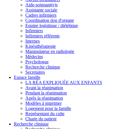
Aide-soignant(e)s
Assistante sociale
Cadres infirmiers
Coordination don d'organe
Equipe logistique / diététique
Infirmiers
Infirmiers référents
Internes
Kinésithérapeute
Manipulateur en radiologie
Médecins
Psychologue
Recherche clinique
Secretaires
Espace famille
LA RÉA EXPLIQUÉE AUX ENFANTS
Avant la réanimation
Pendant la réanimation
Après la réanimation
Modèles à imprimer
Logement pour la famille
Représentant du culte
Charte du patient
Recherche clinique