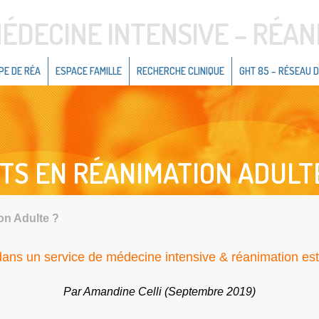
ÉDECINE INTENSIVE – RÉAN
PE DE RÉA
ESPACE FAMILLE
RECHERCHE CLINIQUE
GHT 85 – RÉSEAU D
NTS EN RÉANIMATION ADULT
on Adulte ?
 dans un service de médecine intensive & réanimation est 
Par Amandine Celli (Septembre 2019)