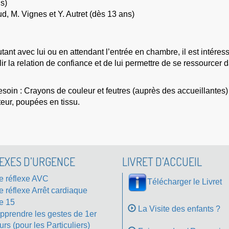
s)
, M. Vignes et Y. Autret (dès 13 ans)
nt avec lui ou en attendant l’entrée en chambre, il est intéress
lir la relation de confiance et de lui permettre de se ressourcer
besoin : Crayons de couleur et feutres (auprès des accueillante
teur, poupées en tissu.
EXES D’URGENCE
LIVRET D’ACCUEIL
e réflexe AVC
Télécharger le Livret
e réflexe Arrêt cardiaque
e 15
La Visite des enfants ?
pprendre les gestes de 1er
rs (pour les Particuliers)