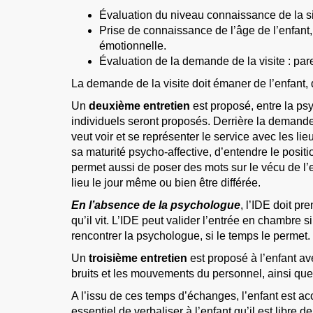
Évaluation du niveau connaissance de la si
Prise de connaissance de l’âge de l’enfant,
émotionnelle.
Évaluation de la demande de la visite : par
La demande de la visite doit émaner de l’enfant, 
Un
deuxième entretien
est proposé, entre la ps
individuels seront proposés. Derrière la demande d
veut voir et se représenter le service avec les l
sa maturité psycho-affective, d’entendre le posit
permet aussi de poser des mots sur le vécu de l’en
lieu le jour même ou bien être différée.
En l’absence de la psychologue
, l’IDE doit p
qu’il vit. L’IDE peut valider l’entrée en chambre
rencontrer la psychologue, si le temps le permet.
Un
troisième entretien
est proposé à l’enfant avec
bruits et les mouvements du personnel, ainsi que l
A l’issu de ces temps d’échanges, l’enfant est a
essentiel de verbaliser à l’enfant qu’il est libre