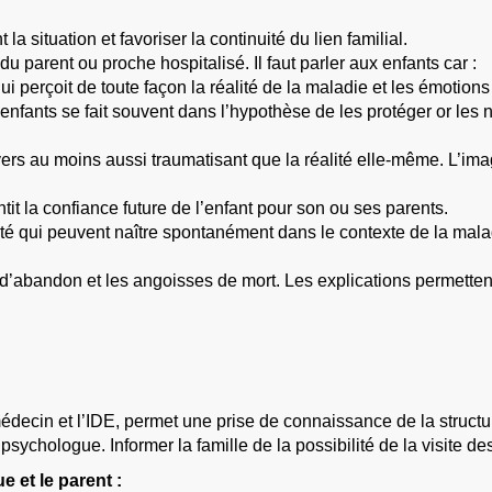
la situation et favoriser la continuité du lien familial.
du parent ou proche hospitalisé. Il faut parler aux enfants car :
 qui perçoit de toute façon la réalité de la maladie et les émotio
 enfants se fait souvent dans l’hypothèse de les protéger or le
ivers au moins aussi traumatisant que la réalité elle-même. L’im
tit la confiance future de l’enfant pour son ou ses parents.
ité qui peuvent naître spontanément dans le contexte de la malad
t d’abandon et les angoisses de mort. Les explications permetten
 médecin et l’IDE, permet une prise de connaissance de la structur
ychologue. Informer la famille de la possibilité de la visite de
e et le parent :