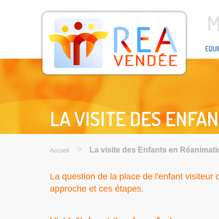
M
EQUI
LA VISITE DES ENFA
>
La visite des Enfants en Réanimati
Accueil
La question de la place de l'enfant visiteur
approche et ces étapes.