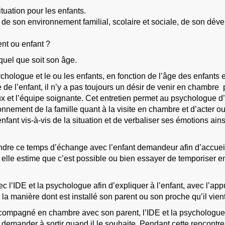
tuation pour les enfants.
 de son environnement familial, scolaire et sociale, de son déve
ent ou enfant ?
quel que soit son âge.
ychologue et le ou les enfants, en fonction de l’âge des enfants
e l’enfant, il n’y a pas toujours un désir de venir en chambre po
ieux et l’équipe soignante. Cet entretien permet au psychologue
ionnement de la famille quant à la visite en chambre et d’acter o
fant vis-à-vis de la situation et de verbaliser ses émotions ains
rendre ce temps d’échange avec l’enfant demandeur afin d’accueil
 si elle estime que c’est possible ou bien essayer de temporiser 
 l’IDE et la psychologue afin d’expliquer à l’enfant, avec l’appui 
a manière dont est installé son parent ou son proche qu’il vient
ccompagné en chambre avec son parent, l’IDE et la psychologue. 
 de demander à sortir quand il le souhaite. Pendant cette rencontr